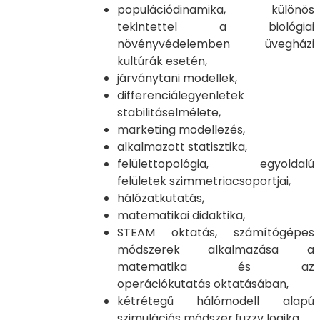
populációdinamika, különös
tekintettel a biológiai
növényvédelemben üvegházi
kultúrák esetén,
járványtani modellek,
differenciálegyenletek
stabilitáselmélete,
marketing modellezés,
alkalmazott statisztika,
felülettopológia, egyoldalú
felületek szimmetriacsoportjai,
hálózatkutatás,
matematikai didaktika,
STEAM oktatás, számítógépes
módszerek alkalmazása a
matematika és az
operációkutatás oktatásában,
kétrétegű hálómodell alapú
szimulációs módszer,fuzzy logika,