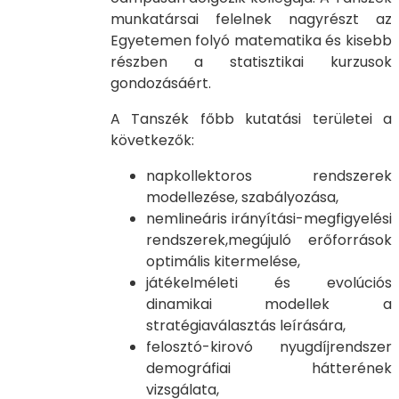
munkatársai felelnek nagyrészt az
Egyetemen folyó matematika és kisebb
részben a statisztikai kurzusok
gondozásáért.
A Tanszék főbb kutatási területei a
következők:
napkollektoros rendszerek
modellezése, szabályozása,
nemlineáris irányítási-megfigyelési
rendszerek,megújuló erőforrások
optimális kitermelése,
játékelméleti és evolúciós
dinamikai modellek a
stratégiaválasztás leírására,
felosztó-kirovó nyugdíjrendszer
demográfiai hátterének
vizsgálata,