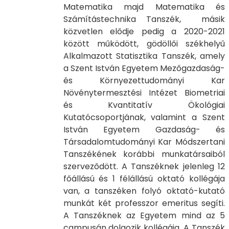
Matematika majd Matematika és
Számítástechnika Tanszék, másik
közvetlen elődje pedig a 2020-2021
között működött, gödöllői székhelyű
Alkalmazott Statisztika Tanszék, amely
a Szent István Egyetem Mezőgazdaság-
és Környezettudományi Kar
Növénytermesztési Intézet Biometriai
és Kvantitatív Ökológiai
Kutatócsoportjának, valamint a Szent
István Egyetem Gazdaság- és
Társadalomtudományi Kar Módszertani
Tanszékének korábbi munkatársaiból
szerveződött. A Tanszéknek jelenleg 12
főállású és 1 félállású oktató kollégája
van, a tanszéken folyó oktató-kutató
munkát két professzor emeritus segíti.
A Tanszéknek az Egyetem mind az 5
campusán dolgozik kollégája. A Tanszék