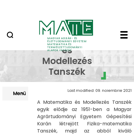
Tudomány
Skip to Main Content
Intézeti események
Bemutatkozás - Mat é
Matematika
MAGYAR AGRÁR- ÉS
ÉLETTUDOMÁNYI EGYETEM
MATEMATIKA ÉS
és
TERMÉSZETTUDOMÁNYI
ALAPOK INTÉZET
Modellezés
Tanszék
Last modified: 09. noiembrie 2021
Menü
A Matematika és Modellezés Tanszék
egyik elődje az 1951-ben a Magyar
Agrártudományi Egyetem Gépesítési
Karán létrejött Fizika-matematika
Tanszék, majd az abból kiváló