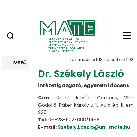
Tudomány
Skip to Main Content
Intézeti események
Vezetők - Matematika
Vezetők
MAGYAR AGRÁR- ÉS
ÉLETTUDOMÁNYI EGYETEM
MATEMATIKA ÉS
TERMÉSZETTUDOMÁNYI
ALAPOK INTÉZET
Last modified: 18. noiembrie 2021
Menü
Dr. Székely László
intézetigazgató, egyetemi docens
Cím:
Szent István Campus, 2100
Gödöllő, Páter Károly u. 1., Aula ép. II. em.
225.
Tel:
06-28-522-000/1468
E-mail:
Szekely.Laszlo@uni-mate.hu