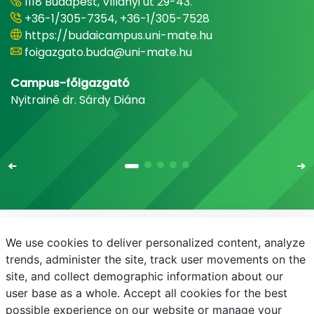
1118 Budapest, Villányi út 29-43.
+36-1/305-7354, +36-1/305-7528
https://budaicampus.uni-mate.hu
foigazgato.buda@uni-mate.hu
Campus-főigazgató
Nyitrainé dr. Sárdy Diána
We use cookies to deliver personalized content, analyze
E-mail
Telefonkönyv
NEPTUN
E-learning
trends, administer the site, track user movements on the
site, and collect demographic information about our
Adatvédelem
user base as a whole. Accept all cookies for the best
possible experience on our website or manage your