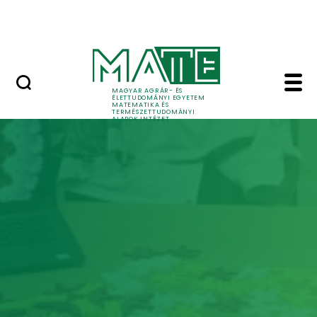
Tudomány
Skip to Main Content
Intézeti események
Home - Matematika és
MAGYAR AGRÁR- ÉS
ÉLETTUDOMÁNYI EGYETEM
MATEMATIKA ÉS
TERMÉSZETTUDOMÁNYI
ALAPOK INTÉZET