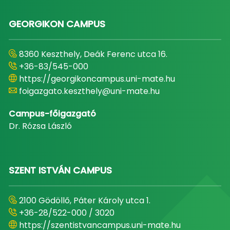
GEORGIKON CAMPUS
8360 Keszthely, Deák Ferenc utca 16.
+36-83/545-000
https://georgikoncampus.uni-mate.hu
foigazgato.keszthely@uni-mate.hu
Campus-főigazgató
Dr. Rózsa László
SZENT ISTVÁN CAMPUS
2100 Gödöllő, Páter Károly utca 1.
+36-28/522-000 / 3020
https://szentistvancampus.uni-mate.hu