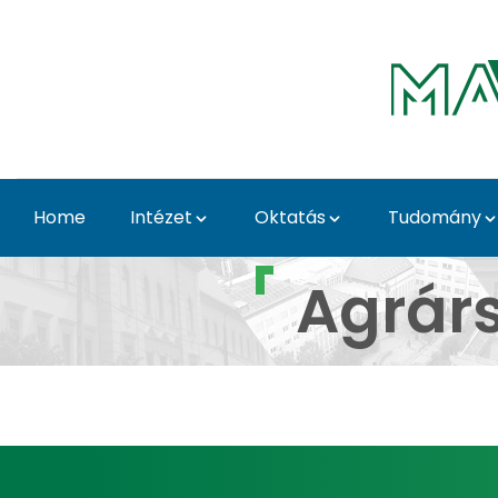
Skip to Main Content
Home
Intézet
Oktatás
Tudomány
Agrárstatisztikus me
Agrárs