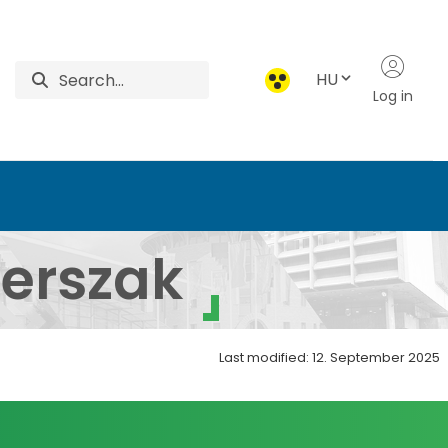
HU
Log in
 és Természettudomány
terszak
Last modified: 12. September 2025