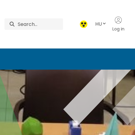
HU
Log in
Alapok Intézet