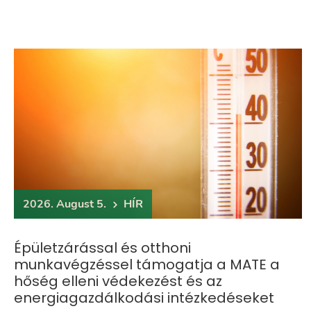
2026. August 5.
HÍR
Épületzárással és otthoni
munkavégzéssel támogatja a MATE a
hőség elleni védekezést és az
energiagazdálkodási intézkedéseket