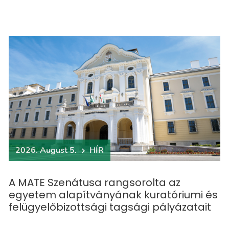
2026. August 5.
HÍR
A MATE Szenátusa rangsorolta az
egyetem alapítványának kuratóriumi és
felügyelőbizottsági tagsági pályázatait