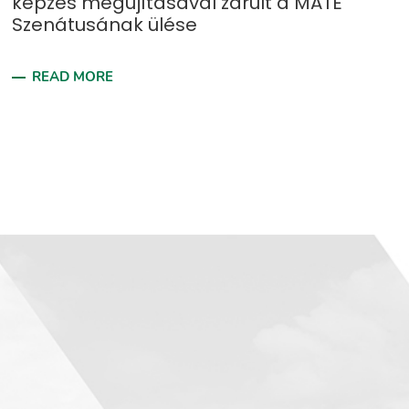
képzés megújításával zárult a MATE
Szenátusának ülése
READ MORE