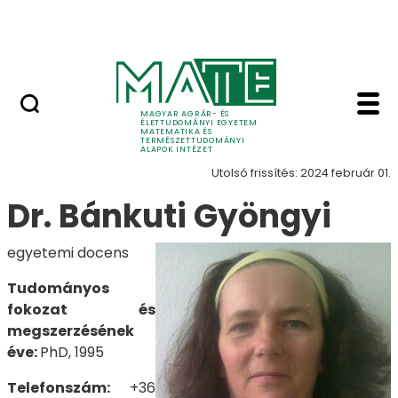
Tudomány
Ugrás a fő tartalomhoz
Intézeti események
Bánkuti Gyöngyi - Ma
Munkatársak
MAGYAR AGRÁR- ÉS
ÉLETTUDOMÁNYI EGYETEM
MATEMATIKA ÉS
TERMÉSZETTUDOMÁNYI
ALAPOK INTÉZET
Utolsó frissítés: 2024 február 01.
Dr. Bánkuti Gyöngyi
egyetemi docens
Tudományos
fokozat és
megszerzésének
éve:
PhD, 1995
Telefonszám:
+36