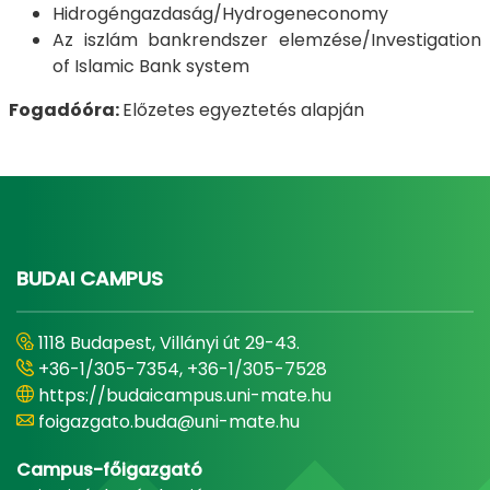
Hidrogéngazdaság/Hydrogeneconomy
Az iszlám bankrendszer elemzése/Investigation
of Islamic Bank system
Fogadóóra:
Előzetes egyeztetés alapján
BUDAI CAMPUS
1118 Budapest, Villányi út 29-43.
+36-1/305-7354, +36-1/305-7528
https://budaicampus.uni-mate.hu
foigazgato.buda@uni-mate.hu
Campus-főigazgató