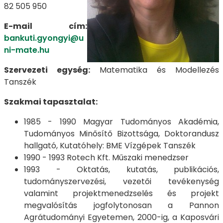
82 505 950
E-mail cím:
bankuti.gyongyi@u
ni-mate.hu
Szervezeti egység:
Matematika és Modellezés
Tanszék
Szakmai tapasztalat:
1985 - 1990 Magyar Tudományos Akadémia,
Tudományos Minősítő Bizottsága, Doktorandusz
hallgató, Kutatóhely: BME Vízgépek Tanszék
1990 - 1993 Rotech Kft. Műszaki menedzser
1993 - Oktatás, kutatás, publikációs,
tudományszervezési, vezetői tevékenység
valamint projektmenedzselés és projekt
megvalósítás jogfolytonosan a Pannon
Agrátudományi Egyetemen, 2000-ig, a Kaposvári