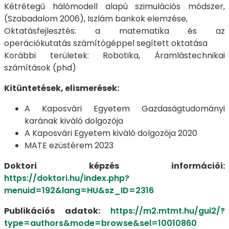
Kétrétegű hálómodell alapú szimulációs módszer,
(Szabadalom 2006), Iszlám bankok elemzése,
Oktatásfejlesztés: a matematika és az
operációkutatás számítógéppel segített oktatása
Korábbi területek: Robotika, Áramlástechnikai
számítások (phd)
Kitüntetések, elismerések:
A Kaposvári Egyetem Gazdaságtudományi
karának kiváló dolgozója
A Kaposvári Egyetem kiváló dolgozója 2020
MATE ezüstérem 2023
Doktori képzés információi:
https://doktori.hu/index.php?
menuid=192&lang=HU&sz_ID=2316
Publikációs adatok:
https://m2.mtmt.hu/gui2/?
type=authors&mode=browse&sel=10010860