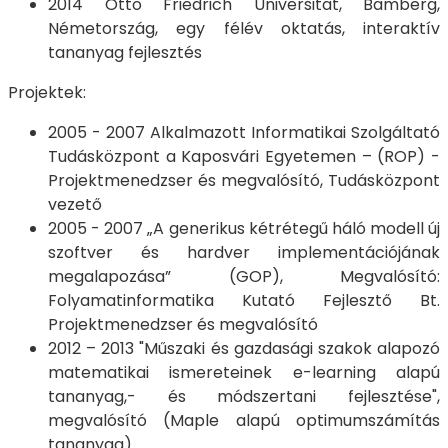
2014 Otto Friedrich Universität, Bamberg,
Németország, egy félév oktatás, interaktív
tananyag fejlesztés
Projektek:
2005 - 2007 Alkalmazott Informatikai Szolgáltató
Tudásközpont a Kaposvári Egyetemen – (ROP) -
Projektmenedzser és megvalósító, Tudásközpont
vezető
2005 - 2007 „A generikus kétrétegű háló modell új
szoftver és hardver implementációjának
megalapozása” (GOP), Megvalósító:
Folyamatinformatika Kutató Fejlesztő Bt.
Projektmenedzser és megvalósító
2012 – 2013 "Műszaki és gazdasági szakok alapozó
matematikai ismereteinek e-learning alapú
tananyag,- és módszertani fejlesztése",
megvalósító (Maple alapú optimumszámítás
tananyag)