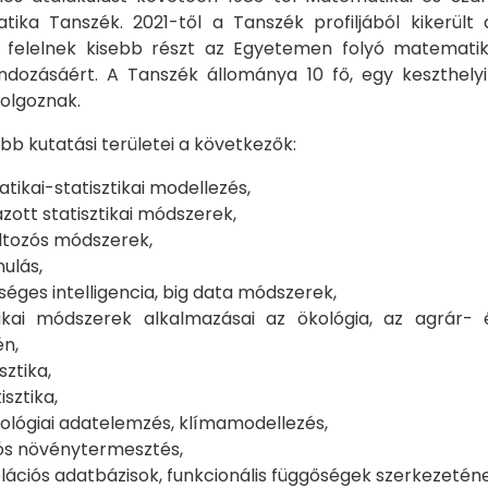
atika Tanszék. 2021-től a Tanszék profiljából kikerül
 felelnek kisebb részt az Egyetemen folyó matematika
ndozásáért. A Tanszék állománya 10 fő, egy keszthely
olgoznak.
bb kutatási területei a következők:
ikai-statisztikai modellezés,
zott statisztikai módszerek,
ltozós módszerek,
nulás,
éges intelligencia, big data módszerek,
ztikai módszerek alkalmazásai az ökológia, az agrár-
én,
sztika,
sztika,
lógiai adatelemzés, klímamodellezés,
ós növénytermesztés,
elációs adatbázisok, funkcionális függőségek szerkezeténe