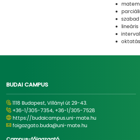
matemat
parciál
szabad 
lineáris
interva
oktatá
BUDAI CAMPUS
1118 Budapest, Villányi út 29-43.
+36-1/305-7354, +36-1/305-7528
https://budaicampus.uni-mate.hu
foigazgato.buda@uni-mate.hu
Campus-főigazgató