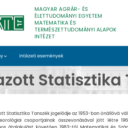
MAGYAR AGRÁR- ÉS
ÉLETTUDOMÁNYI EGYETEM
MATEMATIKA ÉS
TERMÉSZETTUDOMÁNYI ALAPOK
INTÉZET
ny
Intézeti események
tat - Matematika és T
zott Statisztika
tt Statisztika Tanszék jogelődje az 1953-ban önállóvá vált
orológiai csoportjainak összevonásával jött létre 1
os átalakulást követően 1983-től Matematikai és Szám