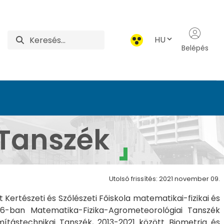
HU
Belépés
ermészettudományi Ala
 Tanszék
Utolsó frissítés: 2021 november 09.
 Kertészeti és Szőlészeti Főiskola matematikai-fizikai és
966-ban Matematika-Fizika-Agrometeorológiai Tanszék
ítástechnikai Tanszék, 2013-2021 között Biometria és