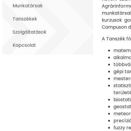
Munkatársak
Agrárinform
munkatársai
Tanszékek
kurzusok go
Campuson d
Szolgáltatások
A Tanszék fő
Kapcsolat
matemat
alkalma
többvá
gépi ta
mesters
statis
terület
biostati
geostati
meteoro
precízi
fuzzy r