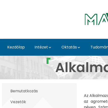
Ugrás a fő tartalomhoz
Kezdőlap
Intézet
Oktatás
Tudomá
Bemutatkozás - Alk S
Alkalma
Bemutatkozás
Az Alkalmazo
az agromete
Vezetők
néven. Szám