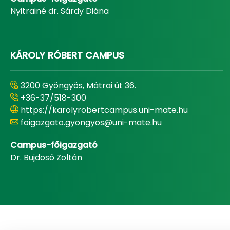
Nyitrainé dr. Sárdy Diána
KÁROLY RÓBERT CAMPUS
3200 Gyöngyös, Mátrai út 36.
+36-37/518-300
https://karolyrobertcampus.uni-mate.hu
foigazgato.gyongyos@uni-mate.hu
Campus-főigazgató
Dr. Bujdosó Zoltán