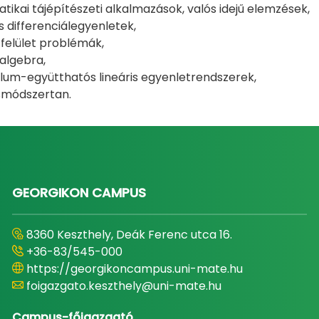
ikai tájépítészeti alkalmazások, valós idejű elemzések,
is differenciálegyenletek,
felület problémák,
 algebra,
llum-együtthatós lineáris egyenletrendszerek,
smódszertan.
GEORGIKON CAMPUS
8360 Keszthely, Deák Ferenc utca 16.
+36-83/545-000
https://georgikoncampus.uni-mate.hu
foigazgato.keszthely@uni-mate.hu
Campus-főigazgató