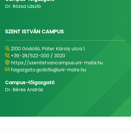
Dr. Rózsa László
SZENT ISTVÁN CAMPUS
2100 Gödöllő, Páter Károly utca 1.
+36-28/522-000 / 3020
https://szentistvancampus.uni-mate.hu
foigazgato.godollo@uni-mate.hu
Campus-főigazgató
Dr. Béres András