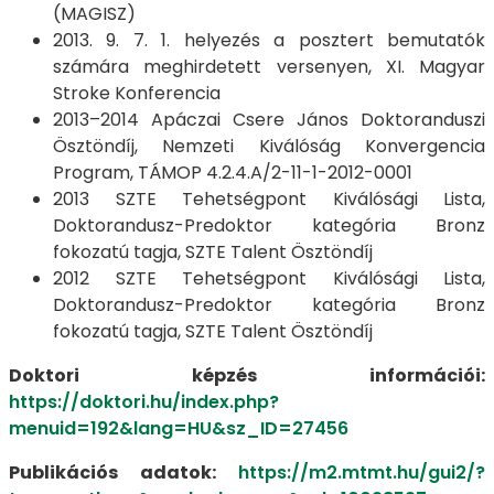
(MAGISZ)
2013. 9. 7. 1. helyezés a posztert bemutatók
számára meghirdetett versenyen, XI. Magyar
Stroke Konferencia
2013–2014 Apáczai Csere János Doktoranduszi
Ösztöndíj, Nemzeti Kiválóság Konvergencia
Program, TÁMOP 4.2.4.A/2-11-1-2012-0001
2013 SZTE Tehetségpont Kiválósági Lista,
Doktorandusz-Predoktor kategória Bronz
fokozatú tagja, SZTE Talent Ösztöndíj
2012 SZTE Tehetségpont Kiválósági Lista,
Doktorandusz-Predoktor kategória Bronz
fokozatú tagja, SZTE Talent Ösztöndíj
Doktori képzés információi:
https://doktori.hu/index.php?
menuid=192&lang=HU&sz_ID=27456
Publikációs adatok:
https://m2.mtmt.hu/gui2/?