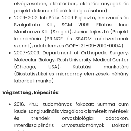
elvégzésében, oktatásban, oktatási anyagok és
projekt dokumentációk kidolgozásában)
2009-2012. InfoPólus 2009 Fejlesztő, Innovációs és
Szolgáltató Kft., SCM 2009 Ellátási lánc
Monitorozó Kft. (Szeged), Junior fejlesztő (Projekt
koordináció (PRINCE és SSADM módszertanok
szerint), adatelemzés GOP-1.2.1-09-2010-0004)
2007-2009. Department of Orthopedic Surgery,
Molecular Biology, Rush University Medical Center
(Chicago, USA), Kutatási munkatárs
(Biostatisztikai és microarray elemzések, néhány
laborbeli munka)
Végzettség, képesítés:
2018. Ph.D. tudományos fokozat: Summa cum
laude. Longitudinális vizsgálatok: ismételt mérések
és trendek orvosbiológiai adatokon,
Interdiszciplináris Orvostudományok Doktori