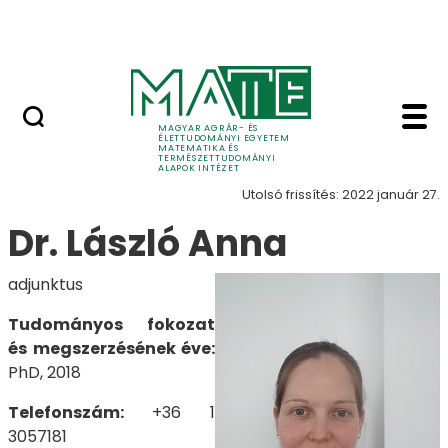
Tudomány
Ugrás a fő tartalomhoz
Intézeti események
László Anna - Matema
Munkatársak
MAGYAR AGRÁR- ÉS
ÉLETTUDOMÁNYI EGYETEM
MATEMATIKA ÉS
TERMÉSZETTUDOMÁNYI
ALAPOK INTÉZET
Utolsó frissítés: 2022 január 27.
Dr. László Anna
adjunktus
Tudományos fokozat
és megszerzésének éve:
PhD, 2018
Telefonszám:
+36 1
3057181