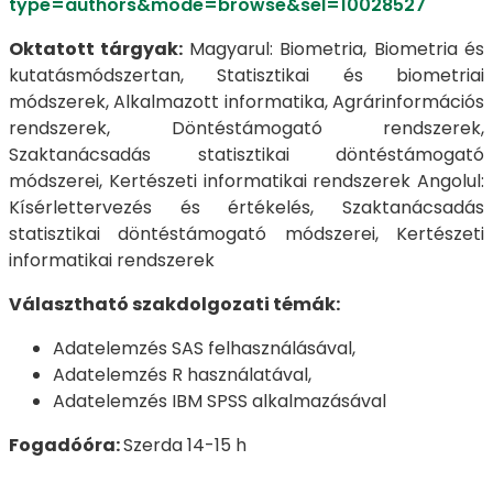
type=authors&mode=browse&sel=10028527
Oktatott tárgyak:
Magyarul: Biometria, Biometria és
kutatásmódszertan, Statisztikai és biometriai
módszerek, Alkalmazott informatika, Agrárinformációs
rendszerek, Döntéstámogató rendszerek,
Szaktanácsadás statisztikai döntéstámogató
módszerei, Kertészeti informatikai rendszerek Angolul:
Kísérlettervezés és értékelés, Szaktanácsadás
statisztikai döntéstámogató módszerei, Kertészeti
informatikai rendszerek
Választható szakdolgozati témák:
Adatelemzés SAS felhasználásával,
Adatelemzés R használatával,
Adatelemzés IBM SPSS alkalmazásával
Fogadóóra:
Szerda 14-15 h