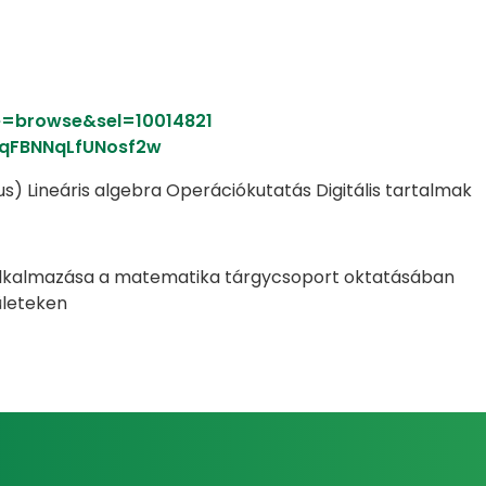
e=browse&sel=10014821
GqFBNNqLfUNosf2w
lus) Lineáris algebra Operációkutatás Digitális tartalmak
alkalmazása a matematika tárgycsoport oktatásában
ületeken