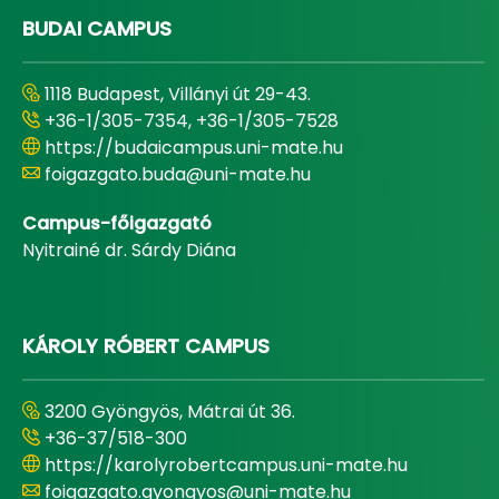
BUDAI CAMPUS
1118 Budapest, Villányi út 29-43.
+36-1/305-7354, +36-1/305-7528
https://budaicampus.uni-mate.hu
foigazgato.buda@uni-mate.hu
Campus-főigazgató
Nyitrainé dr. Sárdy Diána
KÁROLY RÓBERT CAMPUS
3200 Gyöngyös, Mátrai út 36.
+36-37/518-300
https://karolyrobertcampus.uni-mate.hu
foigazgato.gyongyos@uni-mate.hu