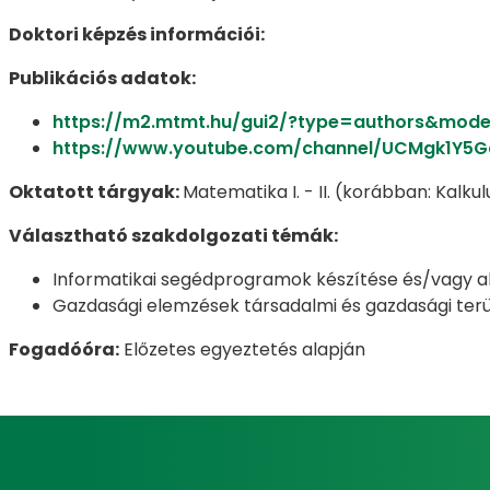
Doktori képzés információi:
Publikációs adatok:
https://m2.mtmt.hu/gui2/?type=authors&mod
https://www.youtube.com/channel/UCMgk1Y5
Oktatott tárgyak:
Matematika I. - II. (korábban: Kalku
Választható szakdolgozati témák:
Informatikai segédprogramok készítése és/vagy 
Gazdasági elemzések társadalmi és gazdasági ter
Fogadóóra:
Előzetes egyeztetés alapján