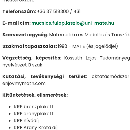
Telefonszám:
+36 37 518300 / 431
E-mail cím:
mucsics.fulop.laszlo@uni-mate.hu
Szervezeti egység:
Matematika és Modellezés Tanszék
Szakmai tapasztalat:
1998 - MATE (és jogelődjei)
Végzettség, képesítés:
Kossuth Lajos Tudományeg
nyelvészet B szak
Kutatási, tevékenységi terület:
oktatásmódszer
enjoymymath.com
Kitüntetések, elismerések:
KRF bronzplakett
KRF aranyplakett
KRF nívódíj
KRF Arany Kréta díj