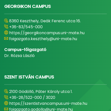
GEORGIKON CAMPUS
8360 Keszthely, Deák Ferenc utca 16.
+36-83/545-000
https://georgikoncampus.uni-mate.hu
foigazgato.keszthely@uni-mate.hu
Campus-főigazgató
Dr. Rózsa László
SZENT ISTVÁN CAMPUS
2100 Gödöllő, Páter Károly utca 1.
+36-28/522-000 / 3020
https://szentistvancampus.uni-mate.hu
foigazgato.godollo@uni-mate.hu