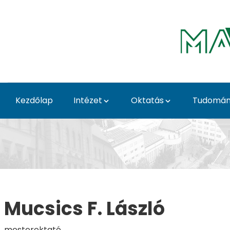
Ugrás a fő tartalomhoz
Kezdőlap
Intézet
Oktatás
Tudomá
Mucsics F. László - M
Mucsics F. László
mesteroktató