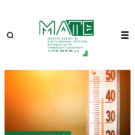
Tudomány
Ugrás a fő tartalomhoz
Intézeti események
Hírek - Matematika é
MAGYAR AGRÁR- ÉS
ÉLETTUDOMÁNYI EGYETEM
Hírek
MATEMATIKA ÉS
TERMÉSZETTUDOMÁNYI
ALAPOK INTÉZET