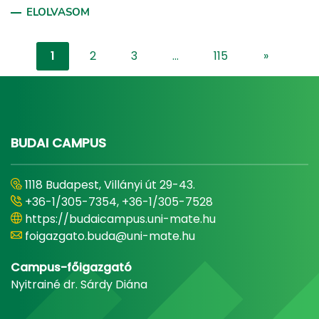
ELOLVASOM
1
2
3
...
115
»
"content-l
BUDAI CAMPUS
1118 Budapest, Villányi út 29-43.
+36-1/305-7354, +36-1/305-7528
https://budaicampus.uni-mate.hu
foigazgato.buda@uni-mate.hu
Campus-főigazgató
Nyitrainé dr. Sárdy Diána