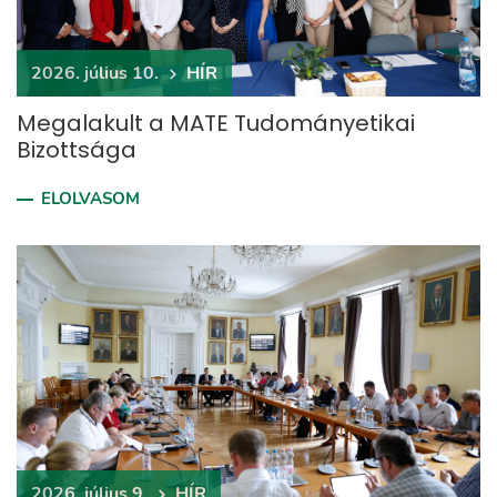
2026. július 10.
HÍR
Megalakult a MATE Tudományetikai
Bizottsága
ELOLVASOM
2026. július 9.
HÍR