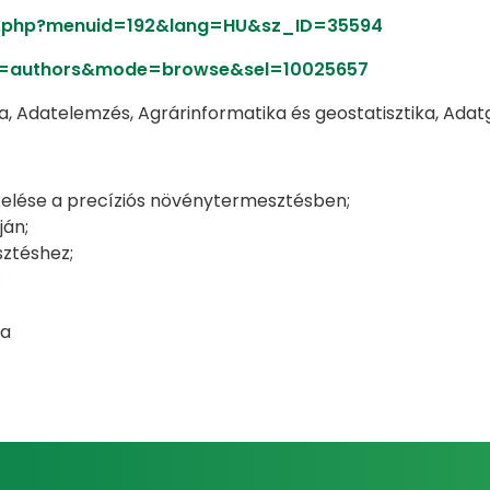
dex.php?menuid=192&lang=HU&sz_ID=35594
pe=authors&mode=browse&sel=10025657
ia, Adatelemzés, Agrárinformatika és geostatisztika, Adat
kelése a precíziós növénytermesztésben;
ján;
sztéshez;
;
sa