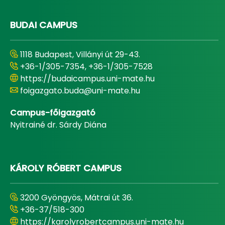
BUDAI CAMPUS
1118 Budapest, Villányi út 29-43.
+36-1/305-7354, +36-1/305-7528
https://budaicampus.uni-mate.hu
foigazgato.buda@uni-mate.hu
Campus-főigazgató
Nyitrainé dr. Sárdy Diána
KÁROLY RÓBERT CAMPUS
3200 Gyöngyös, Mátrai út 36.
+36-37/518-300
https://karolyrobertcampus.uni-mate.hu