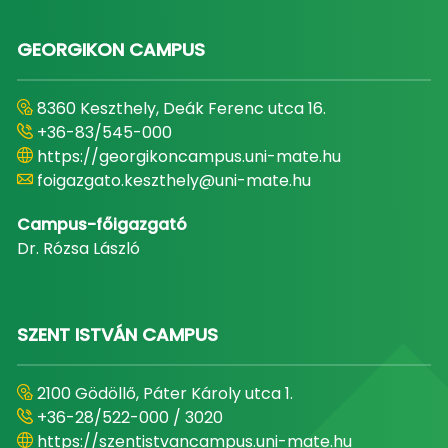
GEORGIKON CAMPUS
8360 Keszthely, Deák Ferenc utca 16.
+36-83/545-000
https://georgikoncampus.uni-mate.hu
foigazgato.keszthely@uni-mate.hu
Campus-főigazgató
Dr. Rózsa László
SZENT ISTVÁN CAMPUS
2100 Gödöllő, Páter Károly utca 1.
+36-28/522-000 / 3020
https://szentistvancampus.uni-mate.hu