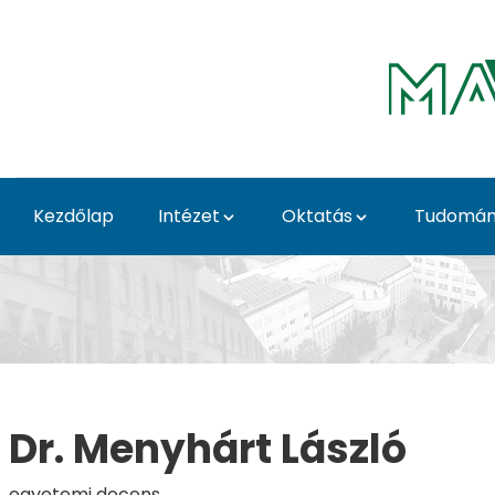
Ugrás a fő tartalomhoz
Kezdőlap
Intézet
Oktatás
Tudomá
Menyhárt László - Ma
Dr. Menyhárt László
egyetemi docens