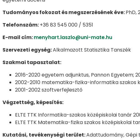
Tudományos fokozat és megszerzésének éve:
PhD, 
Telefonszám:
+36 83 545 000 / 5351
E-mail cím:
menyhart.laszlo@uni-mate.hu
Szervezeti egység:
Alkalmazott Statisztika Tanszék
Szakmai tapasztalat:
2016-2020 egyetem adjunktus, Pannon Egyetem; 2
2002-2010 matematika-fizika-informatika szakos kö
2001-2002 szoftverfejlesztő
Végzettség, képesítés:
ELTE TTK Informatika-szakos középiskolai tanár 20
ELTE TTK Matematika-fizika szakos középiskolai ta
Kutatási, tevékenységi terület:
Adattudomány, Gépi t