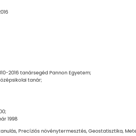
2016
010-2016 tanársegéd Pannon Egyetem;
zépsikolai tanár;
00;
nár 1998
anulás, Precíziós növénytermesztés, Geostatisztika, Met