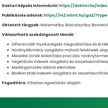
Doktori képzés információi:
https://doktori.hu/in
Publikációs adatok:
https://m2.mtmt.hu/gui2/?ty
Oktatott tárgyak:
Matematika, Biostatisztika, Biometr
Választható szakdolgozati témák:
Differenciált munkavégzés megvalósítása és érté
Növényállomány vizsgálata műhold felvételek alap
Művelési zónák kialakítása precíziós növényterme
Vegetációs indexek vizsgálata és összehasonlítása
Madárgyűrűzési adatok elemzése;
Biodiverzitási indexek vizsgálata és összehasonlítá
Fogadóóra:
Előzetes egyeztetés alapján