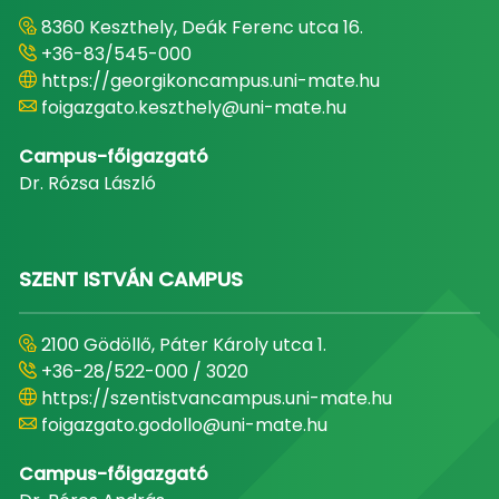
8360 Keszthely, Deák Ferenc utca 16.
+36-83/545-000
https://georgikoncampus.uni-mate.hu
foigazgato.keszthely@uni-mate.hu
Campus-főigazgató
Dr. Rózsa László
SZENT ISTVÁN CAMPUS
2100 Gödöllő, Páter Károly utca 1.
+36-28/522-000 / 3020
https://szentistvancampus.uni-mate.hu
foigazgato.godollo@uni-mate.hu
Campus-főigazgató