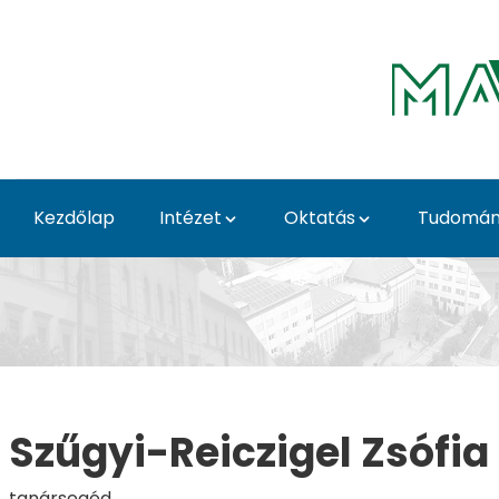
Ugrás a fő tartalomhoz
Kezdőlap
Intézet
Oktatás
Tudomá
Szugyi-Reiczigel Zso
Szűgyi-Reiczigel Zsófia
tanársegéd