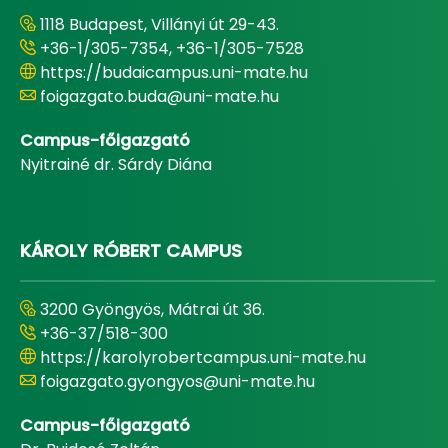
1118 Budapest, Villányi út 29-43.
+36-1/305-7354, +36-1/305-7528
https://budaicampus.uni-mate.hu
foigazgato.buda@uni-mate.hu
Campus-főigazgató
Nyitrainé dr. Sárdy Diána
KÁROLY RÓBERT CAMPUS
3200 Gyöngyös, Mátrai út 36.
+36-37/518-300
https://karolyrobertcampus.uni-mate.hu
foigazgato.gyongyos@uni-mate.hu
Campus-főigazgató