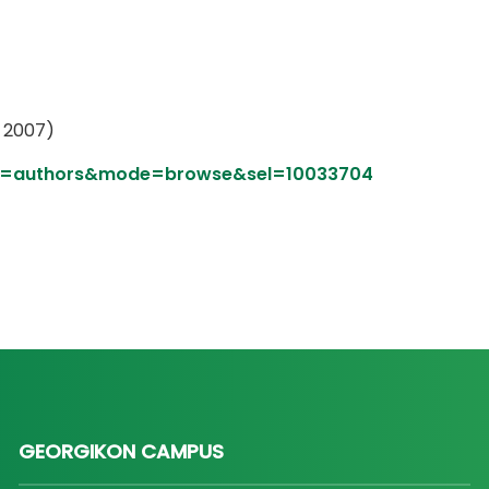
, 2007)
ype=authors&mode=browse&sel=10033704
GEORGIKON CAMPUS