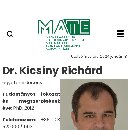
Tudomány
Ugrás a fő tartalomhoz
Intézeti események
Kicsiny Richárd - Ma
Munkatársak
MAGYAR AGRÁR- ÉS
ÉLETTUDOMÁNYI EGYETEM
MATEMATIKA ÉS
TERMÉSZETTUDOMÁNYI
ALAPOK INTÉZET
Utolsó frissítés: 2024 január 18.
Dr. Kicsiny Richárd
egyetemi docens
Tudományos fokozat
és megszerzésének
éve:
PhD, 2012
Telefonszám:
+36 28
522000 / 1413