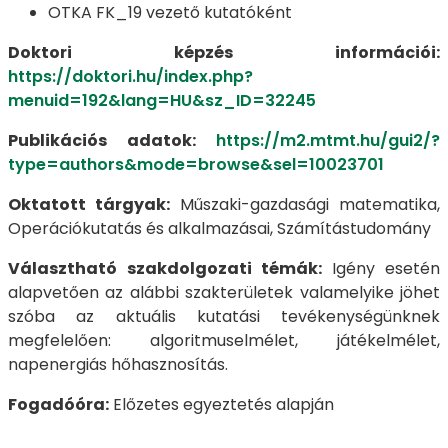
OTKA FK_19 vezető kutatóként
Doktori képzés információi:
https://doktori.hu/index.php?
menuid=192&lang=HU&sz_ID=32245
Publikációs adatok:
https://m2.mtmt.hu/gui2/?
type=authors&mode=browse&sel=10023701
Oktatott tárgyak:
Műszaki-gazdasági matematika,
Operációkutatás és alkalmazásai, Számítástudomány
Választható szakdolgozati témák:
Igény esetén
alapvetően az alábbi szakterületek valamelyike jöhet
szóba az aktuális kutatási tevékenységünknek
megfelelően: algoritmuselmélet, játékelmélet,
napenergiás hőhasznosítás.
Fogadóóra:
Előzetes egyeztetés alapján