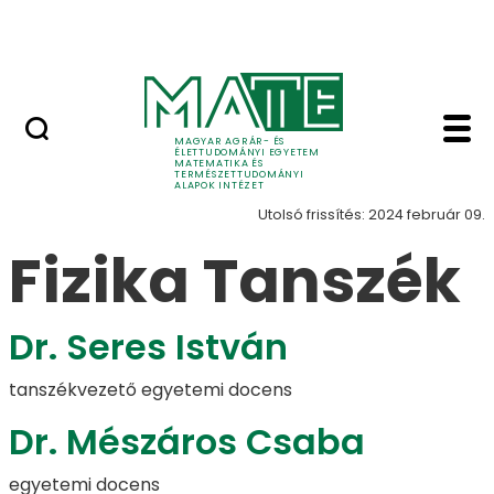
Tudomány
Ugrás a fő tartalomhoz
Intézeti események
Munkatársak - Fizika
Munkatársak
MAGYAR AGRÁR- ÉS
ÉLETTUDOMÁNYI EGYETEM
MATEMATIKA ÉS
TERMÉSZETTUDOMÁNYI
ALAPOK INTÉZET
Utolsó frissítés: 2024 február 09.
Fizika Tanszék
Dr. Seres István
tanszékvezető egyetemi docens
Dr. Mészáros Csaba
egyetemi docens