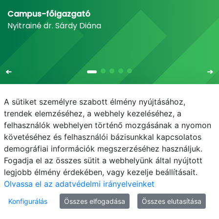
Campus-főigazgató
Nyitrainé dr. Sárdy Diána
A sütiket személyre szabott élmény nyújtásához,
trendek elemzéséhez, a webhely kezeléséhez, a
felhasználók webhelyen történő mozgásának a nyomon
E-mail
Telefonkönyv
NEPTUN
E-learning
követéséhez és felhasználói bázisunkkal kapcsolatos
demográfiai információk megszerzéséhez használjuk.
Adatvédelem
Fogadja el az összes sütit a webhelyünk által nyújtott
legjobb élmény érdekében, vagy kezelje beállításait.
Olvassa el az adatvédelmi irányelveinket
Konfigurálás
Összes elfogadása
Összes elutasítása
© MATE 2021