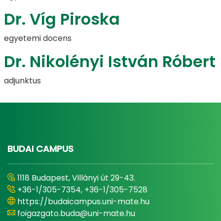
Dr. Víg Piroska
egyetemi docens
Dr. Nikolényi István Róbert
adjunktus
BUDAI CAMPUS
1118 Budapest, Villányi út 29-43.
+36-1/305-7354, +36-1/305-7528
https://budaicampus.uni-mate.hu
foigazgato.buda@uni-mate.hu