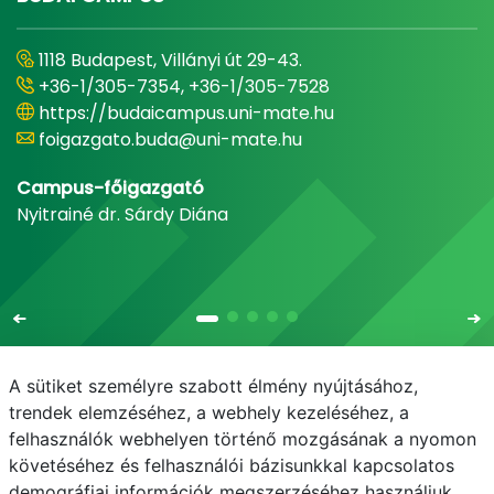
1118 Budapest, Villányi út 29-43.
+36-1/305-7354, +36-1/305-7528
https://budaicampus.uni-mate.hu
foigazgato.buda@uni-mate.hu
Campus-főigazgató
Nyitrainé dr. Sárdy Diána
A sütiket személyre szabott élmény nyújtásához,
trendek elemzéséhez, a webhely kezeléséhez, a
felhasználók webhelyen történő mozgásának a nyomon
E-mail
Telefonkönyv
NEPTUN
E-learning
követéséhez és felhasználói bázisunkkal kapcsolatos
demográfiai információk megszerzéséhez használjuk.