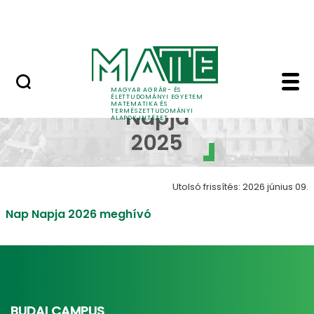
Tudomány
Ugrás a fő tartalomhoz
Intézeti események
Nap Napja 2025 - Mat
Nap
MAGYAR AGRÁR- ÉS
ÉLETTUDOMÁNYI EGYETEM
MATEMATIKA ÉS
Napja
TERMÉSZETTUDOMÁNYI
ALAPOK INTÉZET
2025
Utolsó frissítés: 2026 június 09.
Nap Napja 2026 meghívó
BUDAI CAMPUS